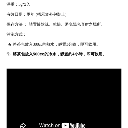
淨重：
*1入
3g
有效日期：兩年
標示於外包裝上
(
)
保存方法
：
請置於陰涼、乾燥、避免陽光直射之場所。
沖泡方式：
將茶包放入
的熱水，靜置
分鐘，即可飲用。
🔥
300cc
3
將茶包放入
500cc
的冷水，靜置約
4
小時，即可飲用
💦
。