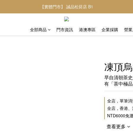
【實體門市】 誠品松菸店 B1
全部商品
門市資訊
港澳專區
企業採購
營業
凍頂烏
早自清朝茶史
有「茶中極品
全店，單筆消費
全店，香港、
NTD6000免
查看更多