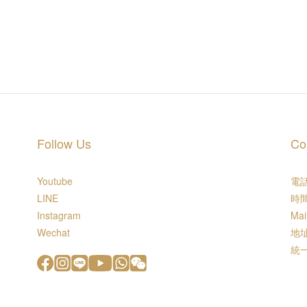
Follow Us
Co
Youtube
電話 
LINE
時間
Instagram
Mai
Wechat
地址
統一