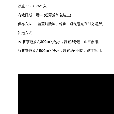
淨重：
3g±
3%*1入
有效日期：兩年
(
標示於外包裝上
)
保存方法
：
請置於陰涼、乾燥、避免陽光直射之場所。
沖泡方式：
🔥
將茶包放入
300cc
的熱水，靜置
3
分鐘，
即可飲用。
💦
將茶包放入
500cc
的冷水，靜置約
4
小時，
即可飲用。