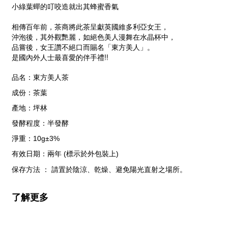
小綠葉蟬的叮咬造就出其蜂蜜香氣
相傳百年前，茶商將此茶呈獻英國維多利亞女王，
沖泡後，其外觀艷麗，如絕色美人漫舞在水晶杯中，
品嘗後，女王讚不絕口而賜名「東方美人」。
是國內外人士最喜愛的伴手禮!!
品名：東方美人茶
成份：茶葉
產地：坪林
發酵程度：半發酵
淨重：10
g
±3%
有效日期：兩年
(
標示於外包裝上
)
保存方法
：
請置於陰涼、乾燥、避免陽光直射之場所。
了解更多