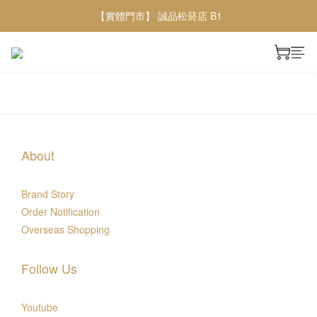
【實體門市】 誠品松菸店 B1
About
Brand Story
Order Notification
Overseas Shopping
Follow Us
Youtube