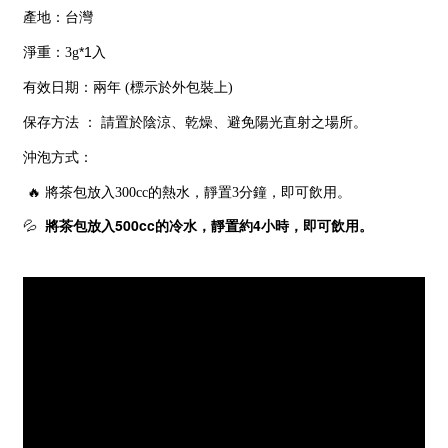
產地：台灣
淨重：
*1入
3g
有效日期：兩年
標示於外包裝上
(
)
保存方法
：
請置於陰涼、乾燥、避免陽光直射之場所。
沖泡方式：
將茶包放入
的熱水，靜置
分鐘，即可飲用。
🔥
300cc
3
將茶包放入
500cc
的冷水，靜置約
4
小時，即可飲用
💦
。