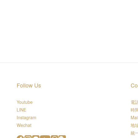
Follow Us
Co
Youtube
電話 
LINE
時間
Instagram
Mai
Wechat
地址
統一