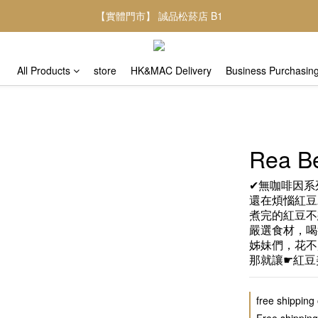
【實體門市】 誠品松菸店 B1
All Products
store
HK&MAC Delivery
Business Purchasin
Rea B
✔無咖啡因系
還在煩惱紅豆
煮完的紅豆不
嚴選食材，喝
姊妹們，花不
那就讓☛紅豆
free shipping