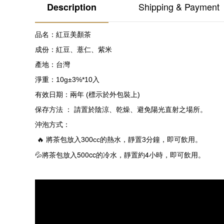
Shipping & Payment
Description
品名：紅豆美顏茶
成份：紅豆、薏仁、紫米
產地：台灣
淨重：
10g±
3%*10
入
有效日期：兩年
(
標示於外包裝上
)
保存方法
：
請置於陰涼、乾燥、避免陽光直射之場所。
沖泡方式：
🔥
將茶包放入
300cc
的熱水，靜置
3
分鐘，即可飲用。
💦
將茶包放入
500cc
的冷水，靜置約
4
小時，即可飲用。