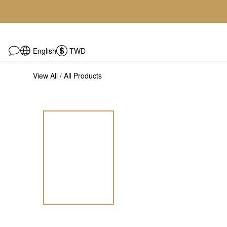
English
TWD
View All
All Products
/