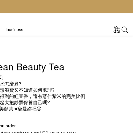
g
business
ean Beauty Tea
列
水怎麼煮?
想浪費又不知道如何處理?
得到的紅豆香，還有薏仁紫米的完美比例
起大把鈔票保養自己嗎?
美顏茶☚寵愛妳吧😉
 on order